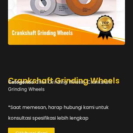
Crankshaft Grinding Wheels
Categories
Cheil Grinding Wheels
,
Crankshaft
Grinding Wheels
*Saat memesan, harap hubungi kami untuk
konsultasi spesifikasi lebih lengkap