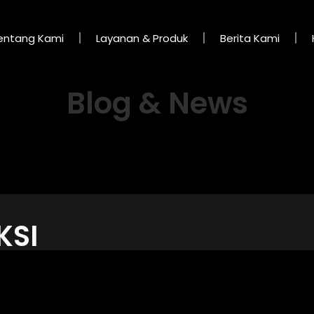
entang Kami
Layanan & Produk
Berita Kami
Blog & News
KSI